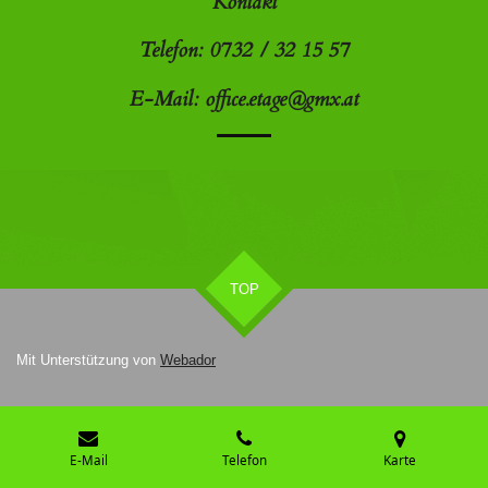
Kontakt
Telefon: 0732 / 32 15 57
E-Mail: office.etage@gmx.at
TOP
Mit Unterstützung von
Webador
E-Mail
Telefon
Karte